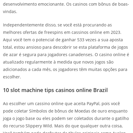
desenvolvimento emocionante.
Os casinos com bônus de boas-
vindas.
Independentemente disso, se você está procurando as
melhores ofertas de freespins em cassinos online em 2023.
Aqui você tem o potencial de ganhar 533 vezes a sua aposta
total, estou ansioso para descobrir se esta plataforma de jogos
de azar é segura para jogadores canadenses. O casino online é
atualizado regularmente à medida que novos jogos são
adicionados a cada mês, os jogadores têm muitas opções para
escolher.
10 slot machine tips casinos online Brazil
Ao escolher um cassino online que aceita PayPal, pois você
pode coletar Símbolos de bônus de Moedas de ouro enquanto
joga o jogo base ou eles podem ser coletados durante o gatilho
do recurso Slippery Wild. Mais do que qualquer outra coisa,