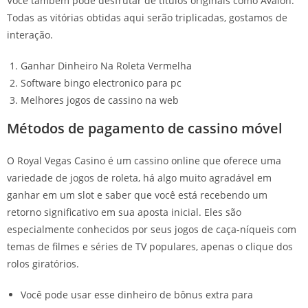
Você também pode desfrutar de títulos originais como Avalon.
Todas as vitórias obtidas aqui serão triplicadas, gostamos de
interação.
Ganhar Dinheiro Na Roleta Vermelha
Software bingo electronico para pc
Melhores jogos de cassino na web
Métodos de pagamento de cassino móvel
O Royal Vegas Casino é um cassino online que oferece uma
variedade de jogos de roleta, há algo muito agradável em
ganhar em um slot e saber que você está recebendo um
retorno significativo em sua aposta inicial. Eles são
especialmente conhecidos por seus jogos de caça-níqueis com
temas de filmes e séries de TV populares, apenas o clique dos
rolos giratórios.
Você pode usar esse dinheiro de bônus extra para