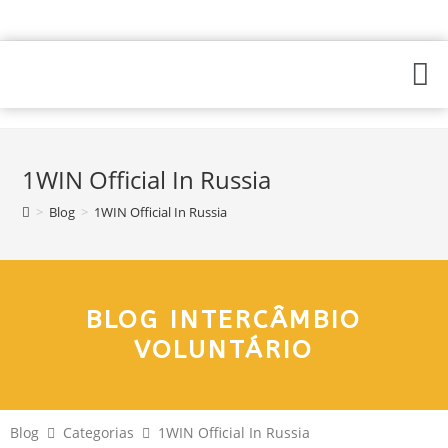
1WIN Official In Russia
>
Blog
>
1WIN Official In Russia
BLOG INTERCÂMBIO
VOLUNTÁRIO
Blog
Categorias
1WIN Official In Russia