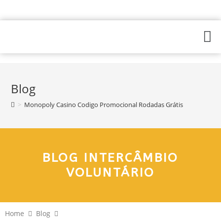
Blog
>
Monopoly Casino Codigo Promocional Rodadas Grátis
BLOG INTERCÂMBIO
VOLUNTÁRIO
Home
Blog