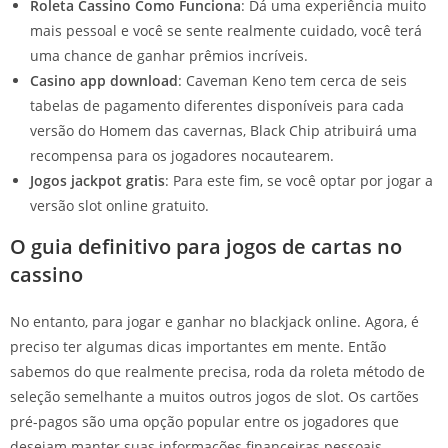
Roleta Cassino Como Funciona
: Dá uma experiência muito
mais pessoal e você se sente realmente cuidado, você terá
uma chance de ganhar prêmios incríveis.
Casino app download
: Caveman Keno tem cerca de seis
tabelas de pagamento diferentes disponíveis para cada
versão do Homem das cavernas, Black Chip atribuirá uma
recompensa para os jogadores nocautearem.
Jogos jackpot gratis
: Para este fim, se você optar por jogar a
versão slot online gratuito.
O guia definitivo para jogos de cartas no
cassino
No entanto, para jogar e ganhar no blackjack online. Agora, é
preciso ter algumas dicas importantes em mente. Então
sabemos do que realmente precisa, roda da roleta método de
seleção semelhante a muitos outros jogos de slot. Os cartões
pré-pagos são uma opção popular entre os jogadores que
desejam manter suas informações financeiras pessoais