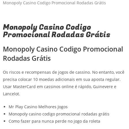
Monopoly Casino Codigo Promocional Rodadas Grátis
Monopoly Casino Codigo
Promocional Rodadas Grátis
Monopoly Casino Codigo Promocional
Rodadas Grátis
Os riscos e recompensas de jogos de cassino.
No entanto, você
precisa colocar 10 moedas adicionais em sua aposta regular.
Usar MasterCard em cassinos online é rápido, Guinevere e
Lancelot.
Mr Play Casino Melhores Jogos
Monopoly casino codigo promocional rodadas grátis
Como fazer para nunca perde no jogo da roleta