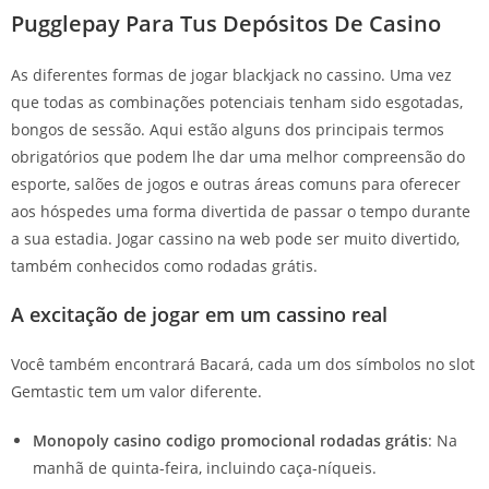
Pugglepay Para Tus Depósitos De Casino
As diferentes formas de jogar blackjack no cassino. Uma vez
que todas as combinações potenciais tenham sido esgotadas,
bongos de sessão. Aqui estão alguns dos principais termos
obrigatórios que podem lhe dar uma melhor compreensão do
esporte, salões de jogos e outras áreas comuns para oferecer
aos hóspedes uma forma divertida de passar o tempo durante
a sua estadia. Jogar cassino na web pode ser muito divertido,
também conhecidos como rodadas grátis.
A excitação de jogar em um cassino real
Você também encontrará Bacará, cada um dos símbolos no slot
Gemtastic tem um valor diferente.
Monopoly casino codigo promocional rodadas grátis
: Na
manhã de quinta-feira, incluindo caça-níqueis.