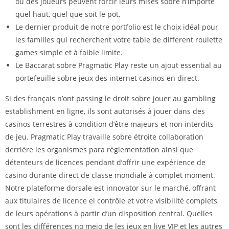
où des joueurs peuvent forcir leurs mises sobre n’importe
quel haut, quel que soit le pot.
Le dernier produit de notre portfolio est le choix idéal pour
les familles qui recherchent votre table de different roulette
games simple et à faible limite.
Le Baccarat sobre Pragmatic Play reste un ajout essential au
portefeuille sobre jeux des internet casinos en direct.
Si des français n’ont passing le droit sobre jouer au gambling
establishment en ligne, ils sont autorisés à jouer dans des
casinos terrestres à condition d’être majeurs et non interdits
de jeu. Pragmatic Play travaille sobre étroite collaboration
derrière les organismes para réglementation ainsi que
détenteurs de licences pendant d’offrir une expérience de
casino durante direct de classe mondiale à complet moment.
Notre plateforme dorsale est innovator sur le marché, offrant
aux titulaires de licence el contrôle et votre visibilité complets
de leurs opérations à partir d’un disposition central. Quelles
sont les différences no meio de les jeux en live VIP et les autres