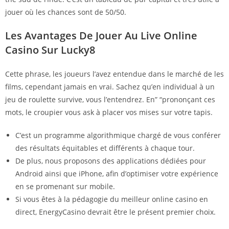
jouer où les chances sont de 50/50.
Les Avantages De Jouer Au Live Online
Casino Sur Lucky8
Cette phrase, les joueurs l’avez entendue dans le marché de les
films, cependant jamais en vrai. Sachez qu’en individual à un
jeu de roulette survive, vous l’entendrez. En” “prononçant ces
mots, le croupier vous ask à placer vos mises sur votre tapis.
C’est un programme algorithmique chargé de vous conférer
des résultats équitables et différents à chaque tour.
De plus, nous proposons des applications dédiées pour
Android ainsi que iPhone, afin d’optimiser votre expérience
en se promenant sur mobile.
Si vous êtes à la pédagogie du meilleur online casino en
direct, EnergyCasino devrait être le présent premier choix.