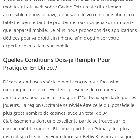
mobiles ni site web sobre Casino Extra reste directement
accessible depuis le navigateur web de votre mobile phone ou
tablette, permettant de profiter de tous nos jeux sur n’importe
quel appareil mobile. De plus, nous proposons des applications
dédiées pour Android ain iPhone, afin d’optimiser votre
expérience en allant sur mobile.
Quelles Conditions Dois-je Remplir Pour
Pratiquer En Direct?
Décors grandioses spécialement conçus pour l’occasion,
mécaniques de jeux revisitées, présence de croupiers
animateurs, pour conclure du grand” “et beau spectacle put les
joueurs. La région Occitanie se révèle être celle qui possède le
plus great nombre de casinos, avec un total de 34
établissements dont une excellente partie se trouve sur le
cordon méditerranéen. Et rome sportifs en Primary, les plus
instruit sports sont en vente libre sur BetliveCasino aussi que