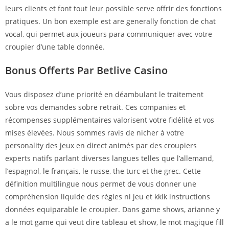
leurs clients et font tout leur possible serve offrir des fonctions
pratiques. Un bon exemple est are generally fonction de chat
vocal, qui permet aux joueurs para communiquer avec votre
croupier d’une table donnée.
Bonus Offerts Par Betlive Casino
Vous disposez d’une priorité en déambulant le traitement
sobre vos demandes sobre retrait. Ces companies et
récompenses supplémentaires valorisent votre fidélité et vos
mises élevées. Nous sommes ravis de nicher à votre
personality des jeux en direct animés par des croupiers
experts natifs parlant diverses langues telles que l’allemand,
l’espagnol, le français, le russe, the turc et the grec. Cette
définition multilingue nous permet de vous donner une
compréhension liquide des règles ni jeu et kklk instructions
données equiparable le croupier. Dans game shows, arianne y
a le mot game qui veut dire tableau et show, le mot magique fill