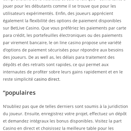
jouer pour les débutants comme il se trouve que pour les
utilisateurs expérimentés. Enfin, des joueurs apprécient
également la flexibilité des options de paiement disponibles
sur BetLive Casino. Que vous préfériez les paiements par carte
para crédit, les portefeuilles électroniques ou des paiements
par virement bancaire, le on line casino propose une variété
d’options de paiement sécurisées pour répondre aux besoins
des joueurs. De as well as, les délais para traitement des
dépôts et des retraits sont rapides, ce qui permet aux
internautes de profiter sobre leurs gains rapidement et en le
reste simplicité
casino direct
.
“populaires
N’oubliez pas que de telles derniers sont soumis à la juridiction
du joueur. Ensuite, enregistrez votre projet, effectuez un dépôt
et demandez intégraux les bonus disponibles. Visitez la part
Casino en direct et choisissez la meilleure table pour les