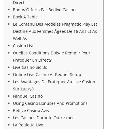
Direct
Bonus Offerts Par Betlive Casino
Book A Table
Le Contenu Des Modèles Pragmatic Play Est
Destiné Aux Femmes Âgées De 16 Ans Et As
Well As
Casino Live
Quelles Conditions Dois-je Remplir Pour
Pratiquer En Direct?
Live Casino Sic Bo
Online Live Casino At Redbet Setup
Les Avantages De Pratiquer Au Live Casino
Sur Lucky8
Fanduel Casino
Using Casino Bonuses And Promotions
Betlive Casino Avis
Les Casinos Durante Outre-mer
La Roulette Live