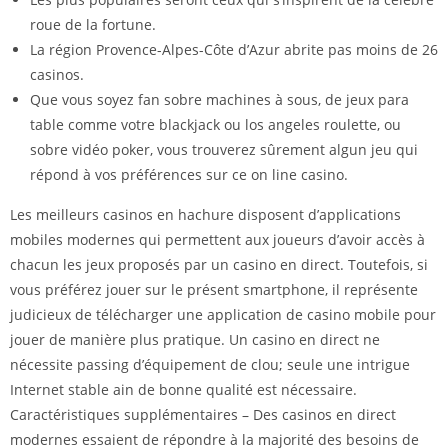
roue de la fortune.
La région Provence-Alpes-Côte d’Azur abrite pas moins de 26
casinos.
Que vous soyez fan sobre machines à sous, de jeux para
table comme votre blackjack ou los angeles roulette, ou
sobre vidéo poker, vous trouverez sûrement algun jeu qui
répond à vos préférences sur ce on line casino.
Les meilleurs casinos en hachure disposent d’applications
mobiles modernes qui permettent aux joueurs d’avoir accès à
chacun les jeux proposés par un casino en direct. Toutefois, si
vous préférez jouer sur le présent smartphone, il représente
judicieux de télécharger une application de casino mobile pour
jouer de manière plus pratique. Un casino en direct ne
nécessite passing d’équipement de clou; seule une intrigue
Internet stable ain de bonne qualité est nécessaire.
Caractéristiques supplémentaires – Des casinos en direct
modernes essaient de répondre à la majorité des besoins de