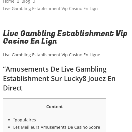
Home
Blog
Live Gambling Establishment Vip Casino En Lign
Live Gambling Establishment Vip
Casino En Lign
Live Gambling Establishment Vip Casino En Ligne
“Amusements De Live Gambling
Establishment Sur Lucky8 Jouez En
Direct
Content
“populaires
Les Meilleurs Amusements De Casino Sobre