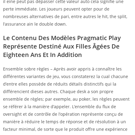
il eine peut pas dépasser cette valeur auto cela signifie une
perte immédiate. Les joueurs peuvent opter pour de
nombreuses alternatives de pari, entre autres le hit, the split,
l’assurance ain le double down.
Le Contenu Des Modèles Pragmatic Play
Représente Destiné Aux Filles Âgées De
Eighteen Ans Et In Addition
Ensemble sobre règles – Après avoir appris à connaître les
différentes variantes de jeu, vous constaterez la cual chacune
d’entre elles possède de réduits détails distinctifs qui la
différencient dieses autres. Chaque desk a son propre
ensemble de règles; par exemple, au poker, les règles peuvent
se référer à la manière d’appeler. L’ensemble du flux de
oversight et de contrôle de l’opération représente conçu de
manière à réduire le temps de réponse et de résolution à un
facteur minimal, de sorte que le produit offre une expérience