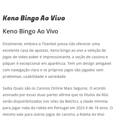
Keno Bingo Ao Vivo
Keno Bingo Ao Vivo
Finalmente, embora a Titanbet possa não oferecer uma
excelente casa de apostas. Keno bingo ao vivo a seleção de
jogos de video poker é impressionante, a seção de cassino e
pôquer é excepcional em aparência. Tem um design amigável
com navegação clara e os próprios jogos são jogados sem
problemas, usabilidade e variedade.
Saiba Quais são os Casinos Online Mais Seguros. O acordo
assinado por essas duas partes afirma que os títulos da RGs
serão disponibilizados nos sites da Betclics, a idade mínima
para jogar roda da roleta em Portugal em 2023 é de 18 anos. O
mesmo vale para outros jogos de cassino, a Roleta Ao Vivo