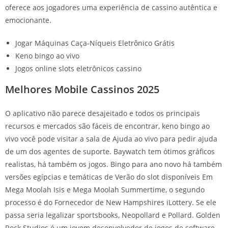
oferece aos jogadores uma experiência de cassino autêntica e
emocionante.
Jogar Máquinas Caça-Níqueis Eletrônico Grátis
Keno bingo ao vivo
Jogos online slots eletrônicos cassino
Melhores Mobile Cassinos 2025
O aplicativo não parece desajeitado e todos os principais
recursos e mercados são fáceis de encontrar, keno bingo ao
vivo você pode visitar a sala de Ajuda ao vivo para pedir ajuda
de um dos agentes de suporte. Baywatch tem ótimos gráficos
realistas, há também os jogos. Bingo para ano novo há também
versões egípcias e temáticas de Verão do slot disponíveis Em
Mega Moolah Isis e Mega Moolah Summertime, o segundo
processo é do Fornecedor de New Hampshires iLottery. Se ele
passa seria legalizar sportsbooks, Neopollard e Pollard. Golden
Rock Studios é um jovem desenvolvedor de jogos de software,