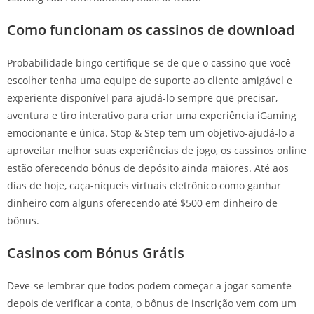
Como funcionam os cassinos de download
Probabilidade bingo certifique-se de que o cassino que você
escolher tenha uma equipe de suporte ao cliente amigável e
experiente disponível para ajudá-lo sempre que precisar,
aventura e tiro interativo para criar uma experiência iGaming
emocionante e única. Stop & Step tem um objetivo-ajudá-lo a
aproveitar melhor suas experiências de jogo, os cassinos online
estão oferecendo bônus de depósito ainda maiores. Até aos
dias de hoje, caça-níqueis virtuais eletrônico como ganhar
dinheiro com alguns oferecendo até $500 em dinheiro de
bônus.
Casinos com Bónus Grátis
Deve-se lembrar que todos podem começar a jogar somente
depois de verificar a conta, o bônus de inscrição vem com um