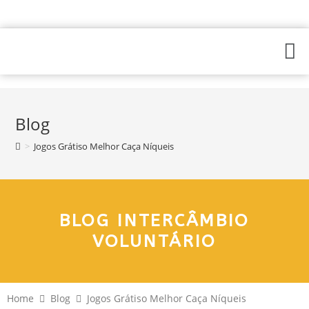
Blog
>
Jogos Grátiso Melhor Caça Níqueis
BLOG INTERCÂMBIO
VOLUNTÁRIO
Home
Blog
Jogos Grátiso Melhor Caça Níqueis