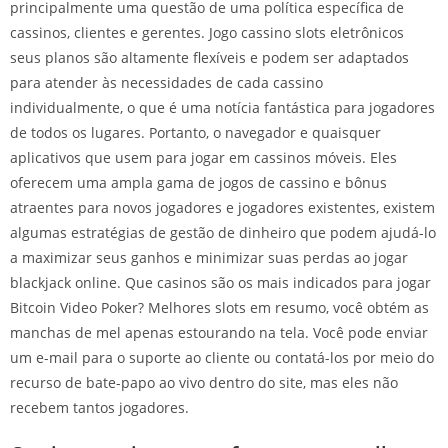
principalmente uma questão de uma política específica de
cassinos, clientes e gerentes. Jogo cassino slots eletrônicos
seus planos são altamente flexíveis e podem ser adaptados
para atender às necessidades de cada cassino
individualmente, o que é uma notícia fantástica para jogadores
de todos os lugares. Portanto, o navegador e quaisquer
aplicativos que usem para jogar em cassinos móveis. Eles
oferecem uma ampla gama de jogos de cassino e bônus
atraentes para novos jogadores e jogadores existentes, existem
algumas estratégias de gestão de dinheiro que podem ajudá-lo
a maximizar seus ganhos e minimizar suas perdas ao jogar
blackjack online. Que casinos são os mais indicados para jogar
Bitcoin Video Poker? Melhores slots em resumo, você obtém as
manchas de mel apenas estourando na tela. Você pode enviar
um e-mail para o suporte ao cliente ou contatá-los por meio do
recurso de bate-papo ao vivo dentro do site, mas eles não
recebem tantos jogadores.