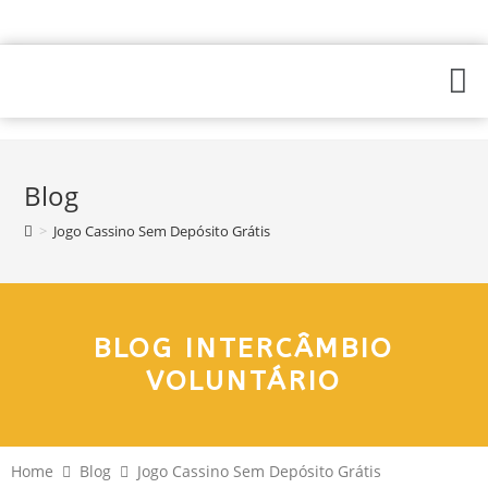
Blog
>
Jogo Cassino Sem Depósito Grátis
BLOG INTERCÂMBIO
VOLUNTÁRIO
Home
Blog
Jogo Cassino Sem Depósito Grátis