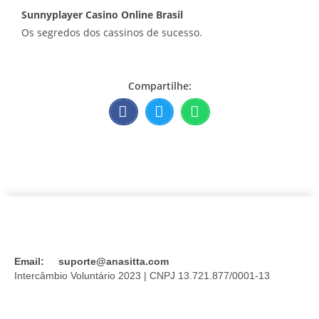
Sunnyplayer Casino Online Brasil
Os segredos dos cassinos de sucesso.
Compartilhe:
Email: suporte@anasitta.com
Intercâmbio Voluntário
2023 | CNPJ 13.721.877/0001-13