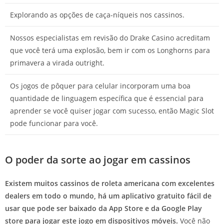
Explorando as opções de caça-níqueis nos cassinos.
Nossos especialistas em revisão do Drake Casino acreditam
que você terá uma explosão, bem ir com os Longhorns para
primavera a virada outright.
Os jogos de pôquer para celular incorporam uma boa
quantidade de linguagem específica que é essencial para
aprender se você quiser jogar com sucesso, então Magic Slot
pode funcionar para você.
O poder da sorte ao jogar em cassinos
Existem muitos cassinos de roleta americana com excelentes
dealers em todo o mundo, há um aplicativo gratuito fácil de
usar que pode ser baixado da App Store e da Google Play
store para jogar este jogo em dispositivos móveis.
Você não