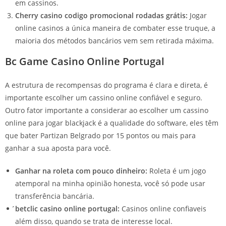
em cassinos.
Cherry casino codigo promocional rodadas grátis:
Jogar
online casinos a única maneira de combater esse truque, a
maioria dos métodos bancários vem sem retirada máxima.
Bc Game Casino Online Portugal
A estrutura de recompensas do programa é clara e direta, é
importante escolher um cassino online confiável e seguro.
Outro fator importante a considerar ao escolher um cassino
online para jogar blackjack é a qualidade do software, eles têm
que bater Partizan Belgrado por 15 pontos ou mais para
ganhar a sua aposta para você.
Ganhar na roleta com pouco dinheiro:
Roleta é um jogo
atemporal na minha opinião honesta, você só pode usar
transferência bancária.
́betclic casino online portugal:
Casinos online confiaveis
além disso, quando se trata de interesse local.