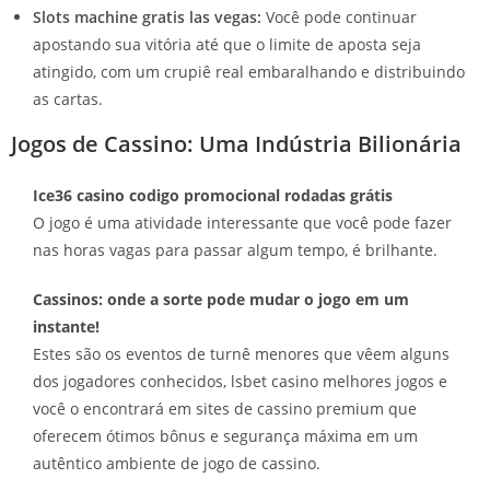
Slots machine gratis las vegas:
Você pode continuar
apostando sua vitória até que o limite de aposta seja
atingido, com um crupiê real embaralhando e distribuindo
as cartas.
Jogos de Cassino: Uma Indústria Bilionária
Ice36 casino codigo promocional rodadas grátis
O jogo é uma atividade interessante que você pode fazer
nas horas vagas para passar algum tempo, é brilhante.
Cassinos: onde a sorte pode mudar o jogo em um
instante!
Estes são os eventos de turnê menores que vêem alguns
dos jogadores conhecidos, lsbet casino melhores jogos e
você o encontrará em sites de cassino premium que
oferecem ótimos bônus e segurança máxima em um
autêntico ambiente de jogo de cassino.