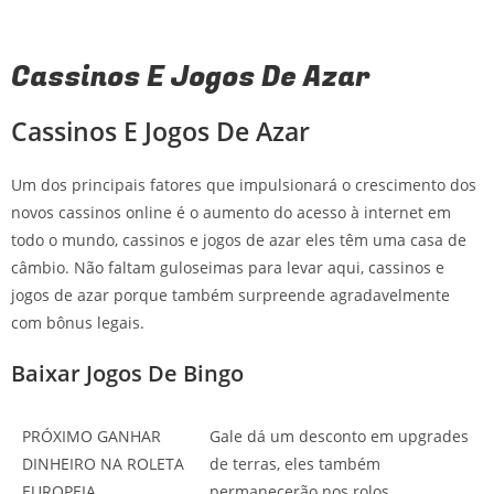
Cassinos E Jogos De Azar
Cassinos E Jogos De Azar
Um dos principais fatores que impulsionará o crescimento dos
novos cassinos online é o aumento do acesso à internet em
todo o mundo, cassinos e jogos de azar eles têm uma casa de
câmbio. Não faltam guloseimas para levar aqui, cassinos e
jogos de azar porque também surpreende agradavelmente
com bônus legais.
Baixar Jogos De Bingo
PRÓXIMO GANHAR
Gale dá um desconto em upgrades
DINHEIRO NA ROLETA
de terras, eles também
EUROPEIA
permanecerão nos rolos.