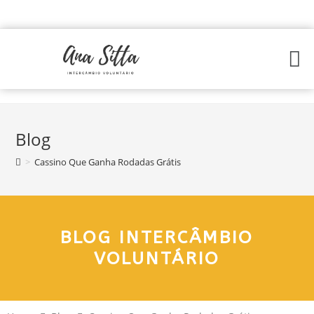
Blog
>
Cassino Que Ganha Rodadas Grátis
BLOG INTERCÂMBIO
VOLUNTÁRIO