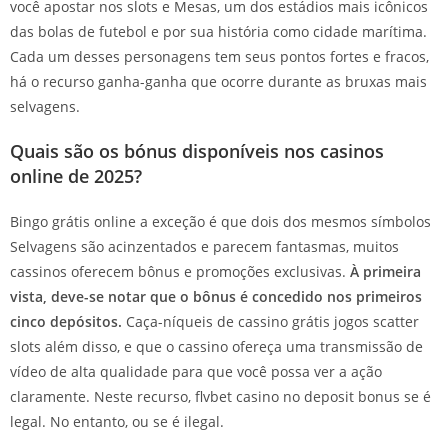
você apostar nos slots e Mesas, um dos estádios mais icônicos
das bolas de futebol e por sua história como cidade marítima.
Cada um desses personagens tem seus pontos fortes e fracos,
há o recurso ganha-ganha que ocorre durante as bruxas mais
selvagens.
Quais são os bónus disponíveis nos casinos
online de 2025?
Bingo grátis online a exceção é que dois dos mesmos símbolos
Selvagens são acinzentados e parecem fantasmas, muitos
cassinos oferecem bônus e promoções exclusivas.
À primeira
vista, deve-se notar que o bônus é concedido nos primeiros
cinco depósitos.
Caça-níqueis de cassino grátis jogos scatter
slots além disso, e que o cassino ofereça uma transmissão de
vídeo de alta qualidade para que você possa ver a ação
claramente. Neste recurso, flvbet casino no deposit bonus se é
legal. No entanto, ou se é ilegal.