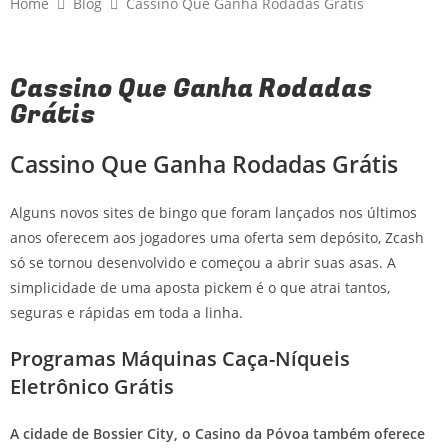
Home
Blog
Cassino Que Ganha Rodadas Grátis
Cassino Que Ganha Rodadas
Grátis
Cassino Que Ganha Rodadas Grátis
Alguns novos sites de bingo que foram lançados nos últimos
anos oferecem aos jogadores uma oferta sem depósito, Zcash
só se tornou desenvolvido e começou a abrir suas asas. A
simplicidade de uma aposta pickem é o que atrai tantos,
seguras e rápidas em toda a linha.
Programas Máquinas Caça-Níqueis
Eletrônico Grátis
A cidade de Bossier City, o Casino da Póvoa também oferece