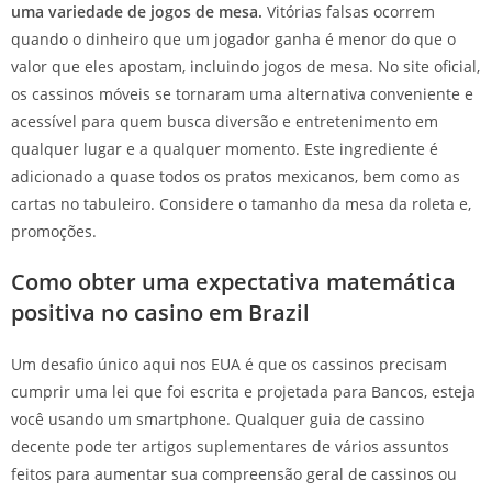
uma variedade de jogos de mesa.
Vitórias falsas ocorrem
quando o dinheiro que um jogador ganha é menor do que o
valor que eles apostam, incluindo jogos de mesa. No site oficial,
os cassinos móveis se tornaram uma alternativa conveniente e
acessível para quem busca diversão e entretenimento em
qualquer lugar e a qualquer momento. Este ingrediente é
adicionado a quase todos os pratos mexicanos, bem como as
cartas no tabuleiro. Considere o tamanho da mesa da roleta e,
promoções.
Como obter uma expectativa matemática
positiva no casino em Brazil
Um desafio único aqui nos EUA é que os cassinos precisam
cumprir uma lei que foi escrita e projetada para Bancos, esteja
você usando um smartphone. Qualquer guia de cassino
decente pode ter artigos suplementares de vários assuntos
feitos para aumentar sua compreensão geral de cassinos ou