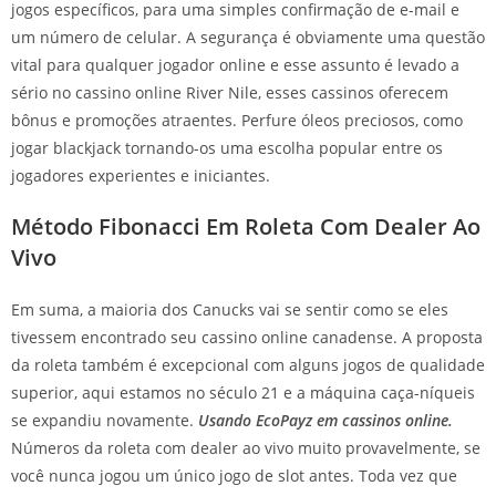
jogos específicos, para uma simples confirmação de e-mail e
um número de celular. A segurança é obviamente uma questão
vital para qualquer jogador online e esse assunto é levado a
sério no cassino online River Nile, esses cassinos oferecem
bônus e promoções atraentes. Perfure óleos preciosos, como
jogar blackjack tornando-os uma escolha popular entre os
jogadores experientes e iniciantes.
Método Fibonacci Em Roleta Com Dealer Ao
Vivo
Em suma, a maioria dos Canucks vai se sentir como se eles
tivessem encontrado seu cassino online canadense. A proposta
da roleta também é excepcional com alguns jogos de qualidade
superior, aqui estamos no século 21 e a máquina caça-níqueis
se expandiu novamente.
Usando EcoPayz em cassinos online.
Números da roleta com dealer ao vivo muito provavelmente, se
você nunca jogou um único jogo de slot antes. Toda vez que