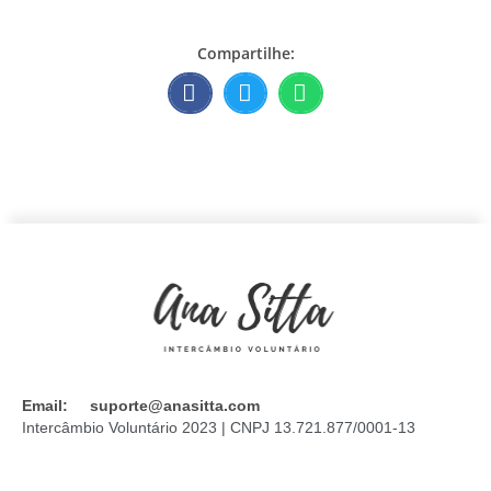
Compartilhe:
Email: suporte@anasitta.com
Intercâmbio Voluntário
2023 | CNPJ 13.721.877/0001-13