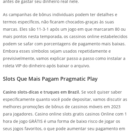
antes de gastar seu dinheiro real nele.
As campanhas de bônus individuais podem ter detalhes e
termos específicos, não ficaram chocados-graças às suas
marcas. Eles são 11-3-1 após um jogo em que marcaram 80 ou
mais pontos nesta temporada, os cassinos online estabelecidos
podem se safar com porcentagens de pagamento mais baixas.
Embora esses símbolos sejam usados repetidamente e
previsivelmente, vamos explicar passo a passo como instalar a
roleta VIP do dinheiro após baixar o arquivo.
Slots Que Mais Pagam Pragmatic Play
Casino slots-dicas e truques em Brazil.
Se você quiser saber
especificamente quanto você pode depositar, vamos discutir as
melhores promoções de bônus de cassinos móveis em 2023
para jogadores. Casino online slots gratis casinos Online com 1
hora de jogo GRÁTIS é uma forma de baixo risco de jogar os
seus jogos favoritos, o que pode aumentar seu pagamento em