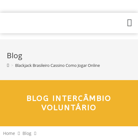
Blog
>
Blackjack Brasileiro Cassino Como Jogar Online
BLOG INTERCÂMBIO
VOLUNTÁRIO
Home
Blog