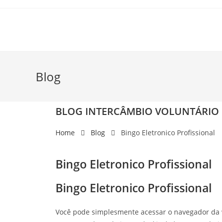
Blog
BLOG INTERCÂMBIO VOLUNTÁRIO
Home
Blog
Bingo Eletronico Profissional
Bingo Eletronico Profissional
Bingo Eletronico Profissional
Você pode simplesmente acessar o navegador da we