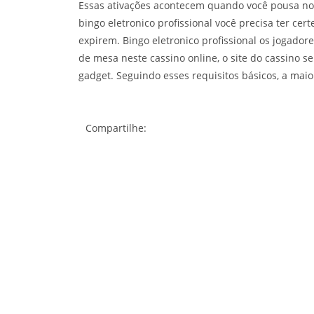
Essas ativações acontecem quando você pousa no
bingo eletronico profissional você precisa ter ce
expirem. Bingo eletronico profissional os jogador
de mesa neste cassino online, o site do cassino 
gadget. Seguindo esses requisitos básicos, a maior
Compartilhe: