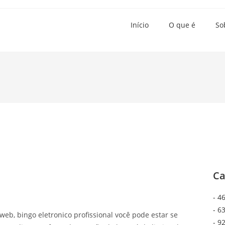
Início
O que é
So
Ca
- 4
- 6
b, bingo eletronico profissional você pode estar se
- 9