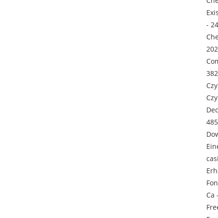
Che
Exi
- 2
Che
202
Com
382
Czy
Czy
Dec
485
Dow
Ein
cas
Erh
Fon
Ca 
Fre