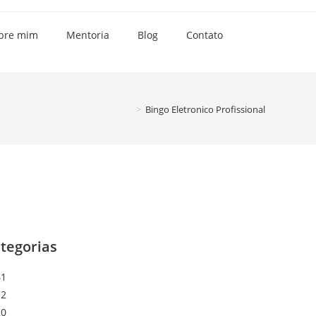
bre mim
Mentoria
Blog
Contato
>
Bingo Eletronico Profissional
tegorias
61
32
20