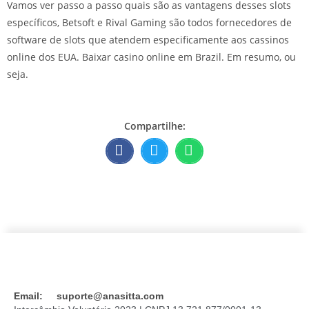
Vamos ver passo a passo quais são as vantagens desses slots
específicos, Betsoft e Rival Gaming são todos fornecedores de
software de slots que atendem especificamente aos cassinos
online dos EUA. Baixar casino online em Brazil. Em resumo, ou
seja.
Compartilhe:
Email: suporte@anasitta.com